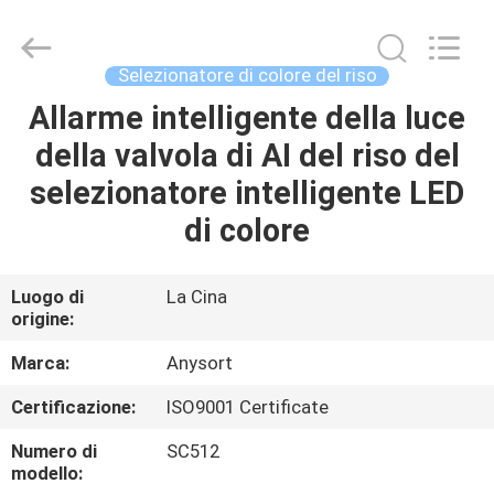
2026
Anhui
Jiexun
Optoelectronic
Technology
Selezionatore di colore del riso
Co.,
Ltd..
All
Allarme intelligente della luce
CASA
Rights
Reserved.
della valvola di AI del riso del
PRODOTTI
selezionatore intelligente LED
di colore
CIRCA
NOI
Luogo di
La Cina
origine:
GIRO
Marca:
Anysort
DELLA
Certificazione:
ISO9001 Certificate
FABBRICA
Numero di
SC512
modello: