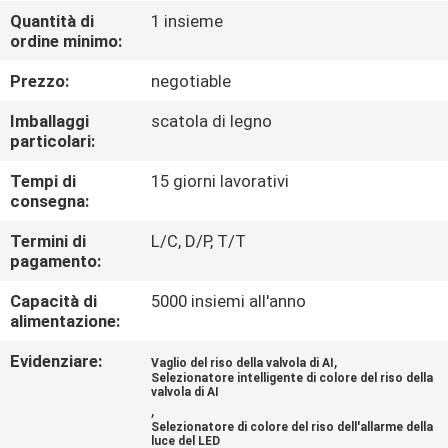
CONTROLLO
Quantità di
1 insieme
ordine minimo:
DI
QUALITÀ
Prezzo:
negotiable
Imballaggi
scatola di legno
CONTATTICI
particolari:
Tempi di
15 giorni lavorativi
consegna:
NOTIZIE
Termini di
L/C, D/P, T/T
pagamento:
RICHIEDA
Capacità di
5000 insiemi all'anno
UNA
alimentazione:
CITAZIONE
Evidenziare:
,
Vaglio del riso della valvola di AI
Selezionatore intelligente di colore del riso della
valvola di AI
MAPPA
,
Selezionatore di colore del riso dell'allarme della
DEL
luce del LED