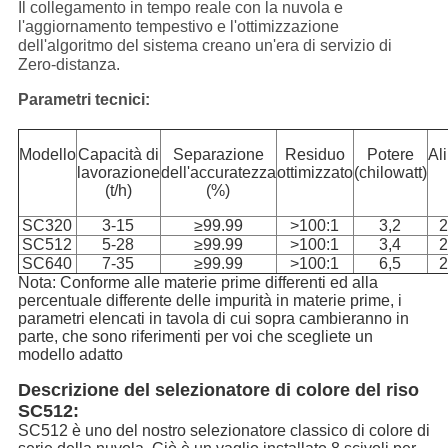
Il collegamento in tempo reale con la nuvola e
l'aggiornamento tempestivo e l'ottimizzazione
dell'algoritmo del sistema creano un'era di servizio di
Zero-distanza.
Parametri tecnici:
Modello
Capacità di
Separazione
Residuo
Potere
Al
lavorazione
dell'accuratezza
ottimizzato
(chilowatt)
(t/h)
(%)
SC320
3-15
≥99.99
>100:1
3,2
2
SC512
5-28
≥99.99
>100:1
3,4
2
SC640
7-35
≥99.99
>100:1
6,5
2
Nota: Conforme alle materie prime differenti ed alla
percentuale differente delle impurità in materie prime, i
parametri elencati in tavola di cui sopra cambieranno in
parte, che sono riferimenti per voi che scegliete un
modello adatto
Descrizione del selezionatore di colore del riso
SC512:
SC512 è uno del nostro selezionatore classico di colore di