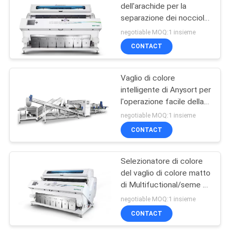
dell'arachide per la
separazione dei noccioli
63
del pinolo
negotiable MOQ:1 insieme
Selezionatore matto
CONTACT
di colore
Vaglio di colore
intelligente di Anysort per
l'operazione facile della
data rossa
negotiable MOQ:1 insieme
CONTACT
47
Selezionatore di colore
Vaglio infrarosso
del vaglio di colore matto
di Multifuctional/seme di
zucca
negotiable MOQ:1 insieme
CONTACT