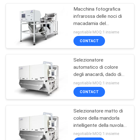
Macchina fotografica
24
infrarossa delle noci di
Selezionatore di
macadamia del
selezionatore intelligente
negotiable MOQ:1 insieme
colore di cereale
di colore per la
CONTACT
separazione accurata
Selezionatore
automatico di colore
degli anacardi, dado di
40
grande capacità che
negotiable MOQ:1 insieme
Selezionatore di
ordina macchinario
CONTACT
colore della cinghia
Selezionatore matto di
colore della mandorla
intelligente della nuvola
con la macchina
negotiable MOQ:1 insieme
fotografica di