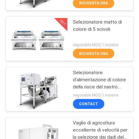
CONTROLLO
RICHIESTA ORA
DI
HOT
Selezionatore matto di
QUALITÀ
92
colore di 5 scivoli
selezionatore di
CONTATTICI
negotiable MOQ:1 insieme
colore del grano
RICHIESTA ORA
NOTIZIE
Selezionatore
d'alimentazione di colore
RICHIEDA
della noce del nastro
38
UNA
trasportatore vaglio delle
negotiable MOQ:1 insieme
grandi particelle
Selezionatore di
CITAZIONE
CONTACT
colore del seme
Vaglio di agricoltura
MAPPA
eccellente di velocità per
DEL
la selezione dei dadi del