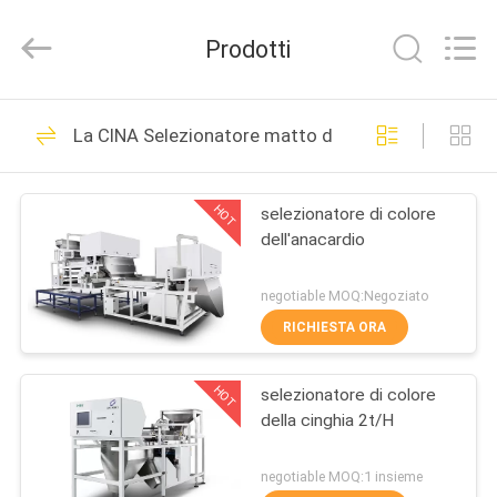
2026
Anhui
Jiexun
Prodotti
Optoelectronic
Technology
Co.,
Ltd..
All
CASA
116
Rights
La CINA Selezionatore matto di colore
Reserved.
Selezionatore di
PRODOTTI
colore del riso
HOT
selezionatore di colore
dell'anacardio
CIRCA
NOI
negotiable MOQ:Negoziato
RICHIESTA ORA
104
GIRO
selezionatore di
HOT
selezionatore di colore
DELLA
della cinghia 2t/H
FABBRICA
colore del tè
negotiable MOQ:1 insieme