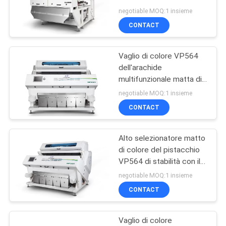
nocciolo di albicocca
SITO
negotiable MOQ:1 insieme
CONTACT
58
PRIVACY
selezionatore di
Vaglio di colore VP564
POLICY
dell'arachide
colore del fagiolo
multifunzionale matta di
alta risoluzione del
negotiable MOQ:1 insieme
selezionatore
CONTACT
Alto selezionatore matto
39
di colore del pistacchio
Selezionatore di
VP564 di stabilità con il
sistema di progettazione
negotiable MOQ:1 insieme
colore del grano
ottico del LED
CONTACT
Vaglio di colore