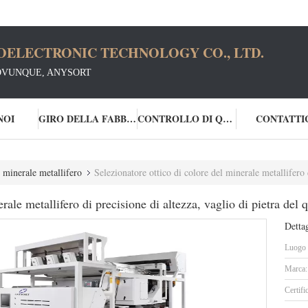
OELECTRONIC TECHNOLOGY CO., LTD.
OVUNQUE, ANYSORT
NOI
GIRO DELLA FABBRICA
CONTROLLO DI QUALITÀ
CONTATTI
l minerale metallifero
Selezionatore ottico di colore del minerale metallifero di 
rale metallifero di precisione di altezza, vaglio di pietra del 
Dettag
Luogo d
Marca:
Certifi