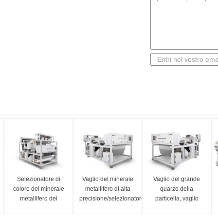
Selezionatore di
Vaglio del minerale
Vaglio del grande
colore del minerale
metallifero di alta
quarzo della
metallifero dei
precisione/selezionatore
particella, vaglio
minerali di Anysort
di colore della pietra
delle pietre ottiche