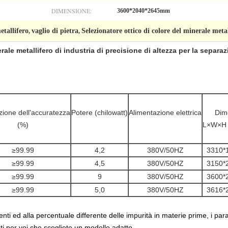
DIMENSIONE:
3600*2040*2645mm
etallifero
vaglio di pietra
Selezionatore ottico di colore del minerale metal
,
,
rale metallifero di industria di precisione di altezza per la separa
ione dell'accuratezza
Potere (chilowatt)
Alimentazione elettrica
Dim
(%)
L×W×H (
≥99.99
4,2
380V/50HZ
3310*
≥99.99
4,5
380V/50HZ
3150*
≥99.99
9
380V/50HZ
3600*
≥99.99
5,0
380V/50HZ
3616*
ti ed alla percentuale differente delle impurità in materie prime, i para
i per voi che scegliete un modello adatto.