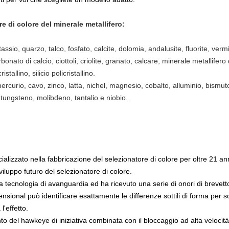
e di colore del minerale metallifero:
tassio, quarzo, talco, fosfato, calcite, dolomia, andalusite, fluorite, verm
rbonato di calcio, ciottoli, criolite, granato, calcare, minerale metallife
tallino, silicio policristallino.
curio, cavo, zinco, latta, nichel, magnesio, cobalto, alluminio, bismuto 
, tungsteno, molibdeno, tantalio e niobio.
ializzato nella fabbricazione del selezionatore di colore per oltre 21 ann
viluppo futuro del selezionatore di colore.
 tecnologia di avanguardia ed ha ricevuto una serie di onori di brevetto
nsional può identificare esattamente le differenze sottili di forma per sod
'effetto.
to del hawkeye di iniziativa combinata con il bloccaggio ad alta velocit