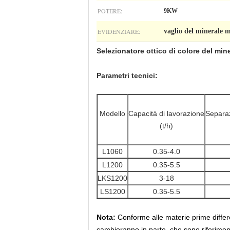
POTERE:
9KW
EVIDENZIARE:
vaglio del minerale m
Selezionatore ottico di colore del mine
Parametri tecnici:
Modello
Capacità di lavorazione
Separaz
(t/h)
L1060
0.35-4.0
L1200
0.35-5.5
LKS1200
3-18
LS1200
0.35-5.5
Nota:
Conforme alle materie prime differen
cambieranno in parte, che sono riferiment