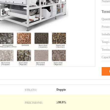
Numero
Termi
Quanti
Prezzo
Imballa
Tempi 
Termin
Capacit
STRATO:
Doppio
PRECISIONE:
≥99.9%