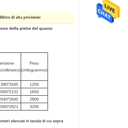
lifero di alta precisione
zione della pietra del quarzo
ensione
Peso
millimetro)
(chilogrammo)
1580*2645
1250
2000*2132
1650
2040*2645
2800
2000*2821
3200
metri elencati in tavola di cui sopra