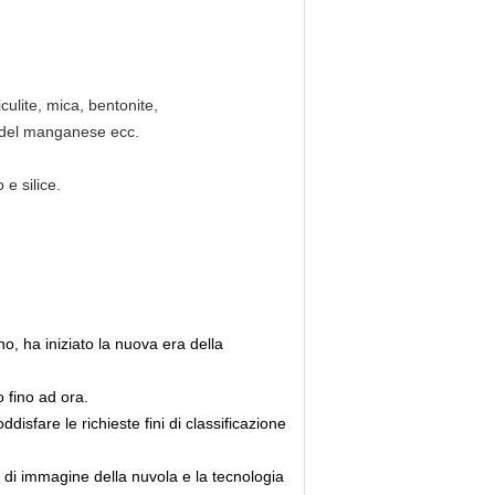
iculite, mica, bentonite,
ro del manganese ecc.
e silice.
o, ha iniziato la nuova era della
 fino ad ora.
disfare le richieste fini di classificazione
à di immagine della nuvola e la tecnologia