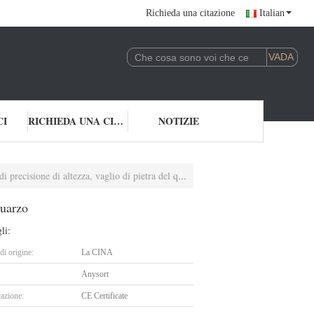
Richieda una citazione
Italian
CI
RICHIEDA UNA CITAZIONE
NOTIZIE
precisione di altezza, vaglio di pietra del quarzo
quarzo
li:
i origine:
La CINA
Anysort
cazione:
CE Certificate