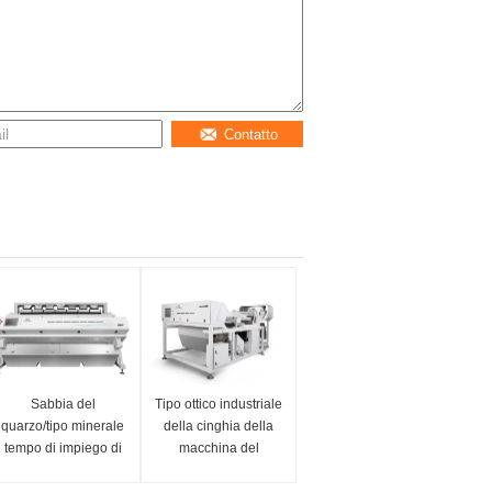
Contatto
Sabbia del
Tipo ottico industriale
quarzo/tipo minerale
della cinghia della
tempo di impiego di
macchina del
Channal della
selezionatore di