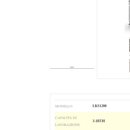
MODELLO:
LKS1200
CAPACITÀ DI
3-18T/H
LAVORAZIONE: