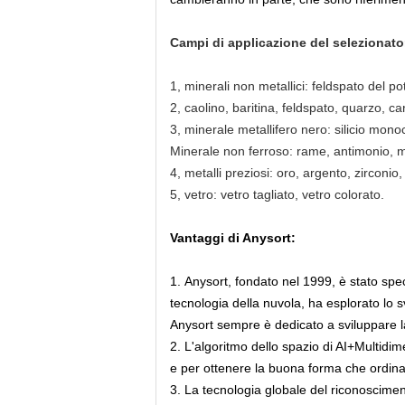
Campi di applicazione del selezionator
1, minerali non metallici: feldspato del po
2, caolino, baritina, feldspato, quarzo, ca
3, minerale metallifero nero: silicio monocris
Minerale non ferroso: rame, antimonio, mer
4, metalli preziosi: oro, argento, zirconio
5, vetro: vetro tagliato, vetro colorato.
Vantaggi di Anysort:
1.
Anysort, fondato nel 1999, è stato spec
tecnologia della nuvola, ha esplorato lo s
Anysort sempre è dedicato a sviluppare la
2. L'algoritmo dello spazio di AI+Multidime
e per ottenere la buona forma che ordina l
3. La tecnologia globale del riconoscimen