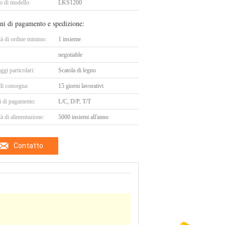
 di modello:
LKS1200
ni di pagamento e spedizione:
tà di ordine minimo:
1 insieme
:
negotiable
ggi particolari:
Scatola di legno
di consegna:
15 giorni lavorativi
i di pagamento:
L/C, D/P, T/T
à di alimentazione:
5000 insiemi all'anno
Contatto