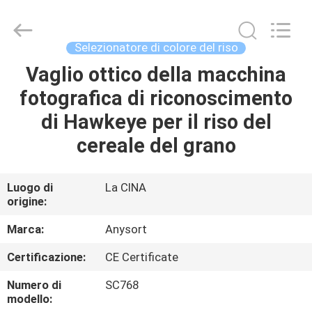
2026
Anhui
Jiexun
Optoelectronic
Technology
Selezionatore di colore del riso
Co.,
Ltd..
All
Vaglio ottico della macchina
CASA
Rights
Reserved.
fotografica di riconoscimento
PRODOTTI
di Hawkeye per il riso del
cereale del grano
CIRCA
NOI
Luogo di
La CINA
origine:
GIRO
Marca:
Anysort
DELLA
Certificazione:
CE Certificate
FABBRICA
Numero di
SC768
modello: