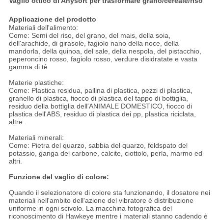
Vaglio ottico di Anysort per trasformare grano/cereale/riso
Applicazione del prodotto
Materiali dell'alimento:
Come: Semi del riso, del grano, del mais, della soia,
dell'arachide, di girasole, fagiolo nano della noce, della
mandorla, della quinoa, del sale, della nespola, del pistacchio,
peperoncino rosso, fagiolo rosso, verdure disidratate e vasta
gamma di tè
Materie plastiche:
Come: Plastica residua, pallina di plastica, pezzi di plastica,
granello di plastica, fiocco di plastica del tappo di bottiglia,
residuo della bottiglia dell'ANIMALE DOMESTICO, fiocco di
plastica dell'ABS, residuo di plastica dei pp, plastica riciclata,
altre.
Materiali minerali:
Come: Pietra del quarzo, sabbia del quarzo, feldspato del
potassio, ganga del carbone, calcite, ciottolo, perla, marmo ed
altri.
Funzione del vaglio di colore:
Quando il selezionatore di colore sta funzionando, il dosatore nei
materiali nell'ambito dell'azione del vibratore è distribuzione
uniforme in ogni scivolo. La macchina fotografica del
riconoscimento di Hawkeye mentre i materiali stanno cadendo è