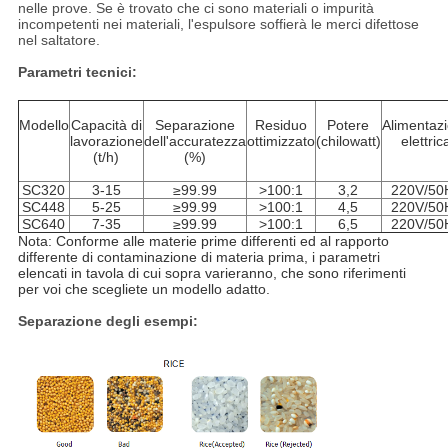
nelle prove. Se è trovato che ci sono materiali o impurità
incompetenti nei materiali, l'espulsore soffierà le merci difettose
nel saltatore.
Parametri tecnici:
Modello
Capacità di
Separazione
Residuo
Potere
Alimentaz
lavorazione
dell'accuratezza
ottimizzato
(chilowatt)
elettric
(t/h)
(%)
SC320
3-15
≥99.99
>100:1
3,2
220V/50
SC448
5-25
≥99.99
>100:1
4,5
220V/50
SC640
7-35
≥99.99
>100:1
6,5
220V/50
Nota
: Conforme alle materie prime differenti ed al
rapporto
differente
di contaminazione di materia prima
, i parametri
elencati in tavola di cui sopra
varieranno
, che sono riferimenti
per voi che scegliete un modello adatto.
Separazione degli esempi: