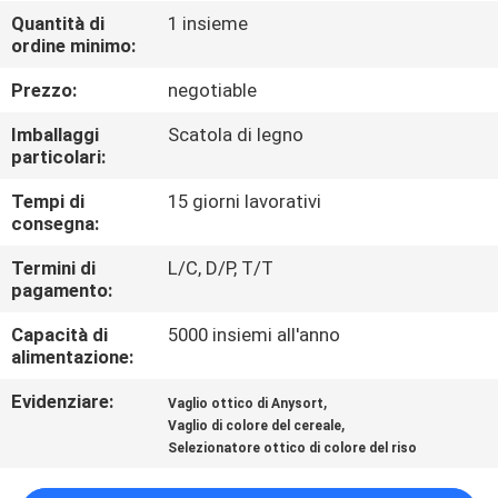
CONTROLLO
Quantità di
1 insieme
ordine minimo:
DI
QUALITÀ
Prezzo:
negotiable
Imballaggi
Scatola di legno
CONTATTICI
particolari:
Tempi di
15 giorni lavorativi
consegna:
NOTIZIE
Termini di
L/C, D/P, T/T
pagamento:
RICHIEDA
Capacità di
5000 insiemi all'anno
UNA
alimentazione:
CITAZIONE
Evidenziare:
,
Vaglio ottico di Anysort
,
Vaglio di colore del cereale
MAPPA
Selezionatore ottico di colore del riso
DEL